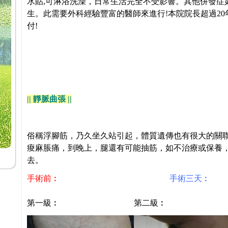
水貼,可淋浴洗澡，日常生活完全不受影響。其他併發症
生。此需要外科經驗豐富的醫師來進行!本院院長超過20
付!
|| 靜脈曲張 ||
俗稱浮腳筋，乃久坐久站引起，體質遺傳也有很大的關
痠麻脹痛，到晚上，腿還有可能抽筋，如不治療或保養
去。
手術前︰
手術三天︰
第一級︰
第二級︰