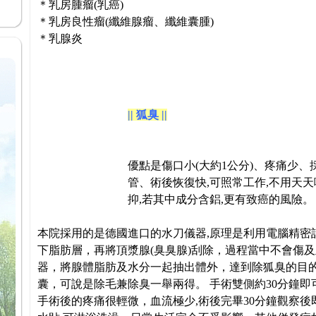
＊乳房腫瘤(乳癌)
＊乳房良性瘤(纖維腺瘤、纖維囊腫)
＊乳腺炎
|| 狐臭 ||
優點是傷口小(大約1公分)、疼痛少
管、術後恢復快,可照常工作,不用天
抑,若其中成分含鋁,更有致癌的風險。
本院採用的是德國進口的水刀儀器,原理是利用電腦精密
下脂肪層，再將頂漿腺(臭臭腺)刮除，過程當中不會傷
器，將腺體脂肪及水分一起抽出體外，達到除狐臭的目
囊，可說是除毛兼除臭一舉兩得。 手術雙側約30分鐘即
手術後的疼痛很輕微，血流極少,術後完畢30分鐘觀察