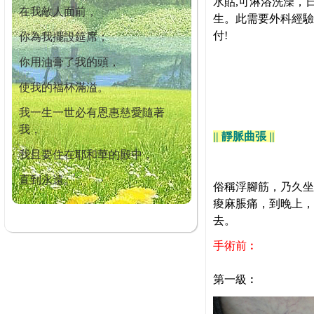
水貼,可淋浴洗澡，
在我敵人面前，
生。此需要外科經驗
付!
你為我擺設筵席；
你用油膏了我的頭，
使我的福杯滿溢。
我一生一世必有恩惠慈愛隨著
我，
|| 靜脈曲張 ||
我且要住在耶和華的殿中，
直到永遠。
俗稱浮腳筋，乃久坐
痠麻脹痛，到晚上，
去。
手術前︰
第一級︰