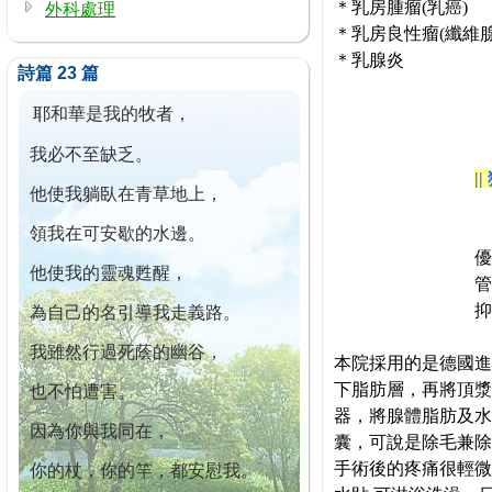
＊乳房腫瘤(乳癌)
外科處理
＊乳房良性瘤(纖維
＊乳腺炎
詩篇 23 篇
耶和華是我的牧者，
我必不至缺乏。
||
他使我躺臥在青草地上，
領我在可安歇的水邊。
優
他使我的靈魂甦醒，
管
抑
為自己的名引導我走義路。
我雖然行過死蔭的幽谷，
本院採用的是德國進
下脂肪層，再將頂漿
也不怕遭害。
器，將腺體脂肪及水
因為你與我同在，
囊，可說是除毛兼除
手術後的疼痛很輕微
你的杖，你的竿，都安慰我。