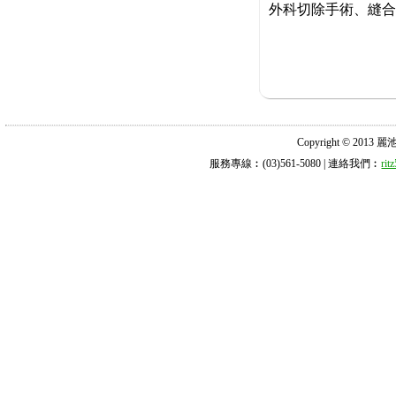
外科切除手術、縫合
Copyright © 2013 麗池診所
服務專線︰(03)561-5080 | 連絡我們︰
ri