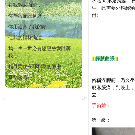
水貼,可淋浴洗澡，
在我敵人面前，
生。此需要外科經驗
付!
你為我擺設筵席；
你用油膏了我的頭，
使我的福杯滿溢。
我一生一世必有恩惠慈愛隨著
我，
|| 靜脈曲張 ||
我且要住在耶和華的殿中，
直到永遠。
俗稱浮腳筋，乃久坐
痠麻脹痛，到晚上，
去。
手術前︰
第一級︰