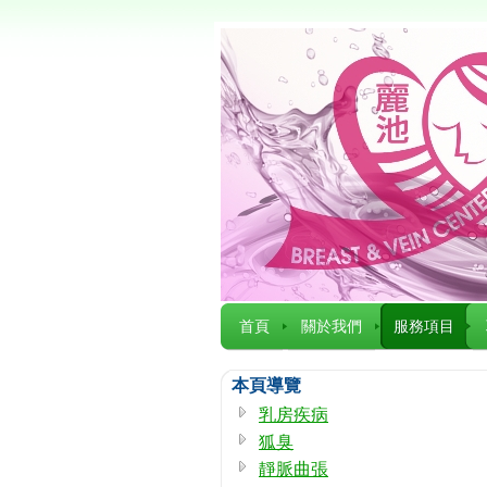
首頁
關於我們
服務項目
本頁導覽
乳房疾病
狐臭
靜脈曲張