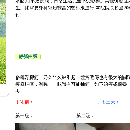
水貼,可淋浴洗澡，日常生活完全不受影響。其他併發症
生。此需要外科經驗豐富的醫師來進行!本院院長超過20
付!
|| 靜脈曲張 ||
俗稱浮腳筋，乃久坐久站引起，體質遺傳也有很大的關
痠麻脹痛，到晚上，腿還有可能抽筋，如不治療或保養
去。
手術前︰
手術三天︰
第一級︰
第二級︰