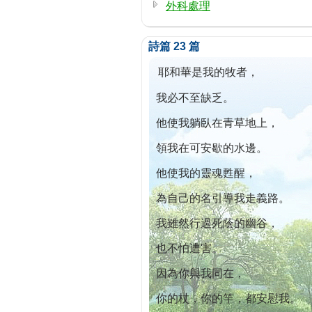
外科處理
詩篇 23 篇
耶和華是我的牧者，
我必不至缺乏。
他使我躺臥在青草地上，
領我在可安歇的水邊。
他使我的靈魂甦醒，
為自己的名引導我走義路。
我雖然行過死蔭的幽谷，
也不怕遭害。
因為你與我同在，
你的杖，你的竿，都安慰我。