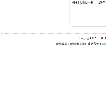
外科切除手術、縫合
Copyright © 2013 麗池診所
服務專線︰(03)561-5080 | 連絡我們︰
ri