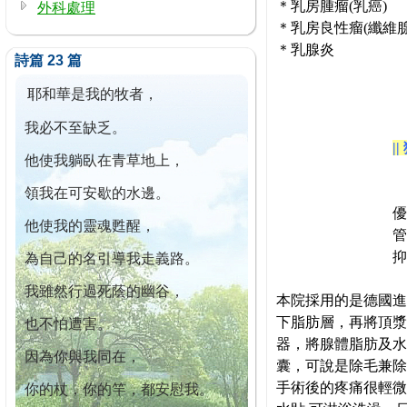
＊乳房腫瘤(乳癌)
外科處理
＊乳房良性瘤(纖維
＊乳腺炎
詩篇 23 篇
耶和華是我的牧者，
我必不至缺乏。
||
他使我躺臥在青草地上，
領我在可安歇的水邊。
優
他使我的靈魂甦醒，
管
抑
為自己的名引導我走義路。
我雖然行過死蔭的幽谷，
本院採用的是德國進
下脂肪層，再將頂漿
也不怕遭害。
器，將腺體脂肪及水
因為你與我同在，
囊，可說是除毛兼除
手術後的疼痛很輕微
你的杖，你的竿，都安慰我。