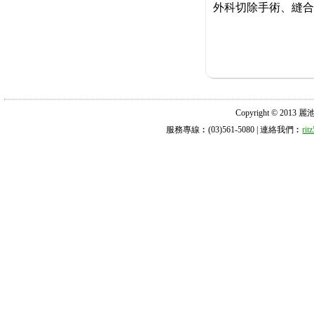
外科切除手術、縫合
Copyright © 2013 麗池診所
服務專線︰(03)561-5080 | 連絡我們︰
ri