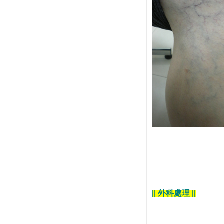
|| 外科處理 ||