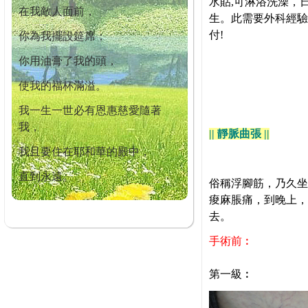
水貼,可淋浴洗澡，
在我敵人面前，
生。此需要外科經驗
付!
你為我擺設筵席；
你用油膏了我的頭，
使我的福杯滿溢。
我一生一世必有恩惠慈愛隨著
我，
|| 靜脈曲張 ||
我且要住在耶和華的殿中，
直到永遠。
俗稱浮腳筋，乃久坐
痠麻脹痛，到晚上，
去。
手術前︰
第一級︰