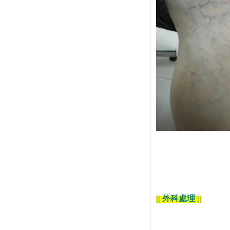
|| 外科處理 ||