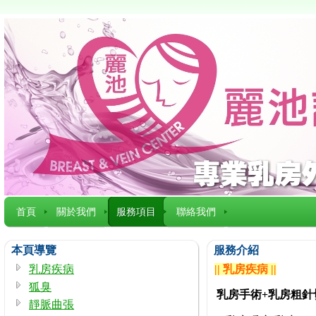
首頁
關於我們
服務項目
聯絡我們
本頁導覽
服務介紹
乳房疾病
|| 乳房疾病 ||
狐臭
乳房
手術+乳房粗針
靜脈曲張