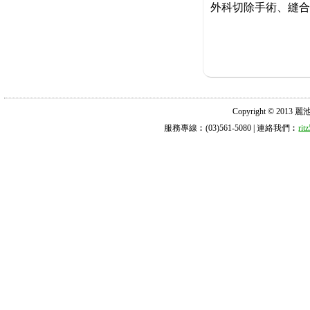
外科切除手術、縫合
Copyright © 2013 麗池診所
服務專線︰(03)561-5080 | 連絡我們︰
ri