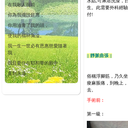
水貼,可淋浴洗澡，
在我敵人面前，
生。此需要外科經驗
付!
你為我擺設筵席；
你用油膏了我的頭，
使我的福杯滿溢。
我一生一世必有恩惠慈愛隨著
我，
|| 靜脈曲張 ||
我且要住在耶和華的殿中，
直到永遠。
俗稱浮腳筋，乃久坐
痠麻脹痛，到晚上，
去。
手術前︰
第一級︰