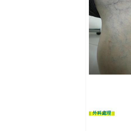
|| 外科處理 ||