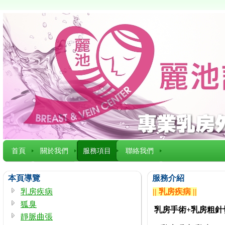
首頁
關於我們
服務項目
聯絡我們
本頁導覽
服務介紹
乳房疾病
|| 乳房疾病 ||
狐臭
乳房
手術+乳房粗針
靜脈曲張