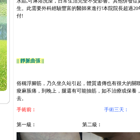
水貼,可淋浴洗澡，日常生活完全不受影響。其他併發症
生。此需要外科經驗豐富的醫師來進行!本院院長超過20
付!
|| 靜脈曲張 ||
俗稱浮腳筋，乃久坐久站引起，體質遺傳也有很大的關
痠麻脹痛，到晚上，腿還有可能抽筋，如不治療或保養
去。
手術前︰
手術三天︰
第一級︰
第二級︰