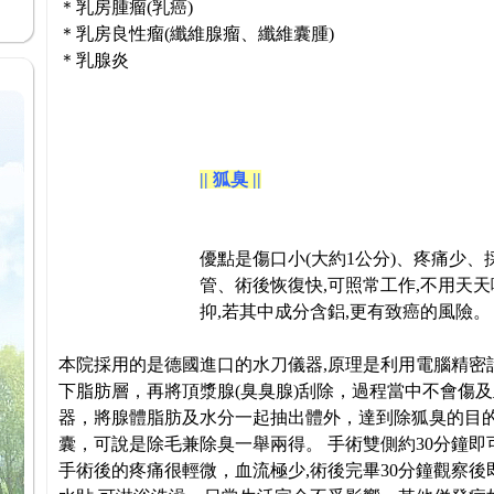
＊乳房腫瘤(乳癌)
＊乳房良性瘤(纖維腺瘤、纖維囊腫)
＊乳腺炎
|| 狐臭 ||
優點是傷口小(大約1公分)、疼痛少
管、術後恢復快,可照常工作,不用天
抑,若其中成分含鋁,更有致癌的風險。
本院採用的是德國進口的水刀儀器,原理是利用電腦精密
下脂肪層，再將頂漿腺(臭臭腺)刮除，過程當中不會傷
器，將腺體脂肪及水分一起抽出體外，達到除狐臭的目
囊，可說是除毛兼除臭一舉兩得。 手術雙側約30分鐘即
手術後的疼痛很輕微，血流極少,術後完畢30分鐘觀察