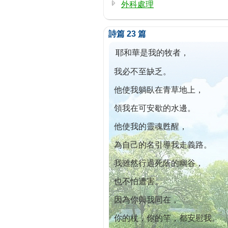
外科處理
詩篇 23 篇
耶和華是我的牧者，
我必不至缺乏。
他使我躺臥在青草地上，
領我在可安歇的水邊。
他使我的靈魂甦醒，
為自己的名引導我走義路。
我雖然行過死蔭的幽谷，
也不怕遭害。
因為你與我同在，
你的杖，你的竿，都安慰我。