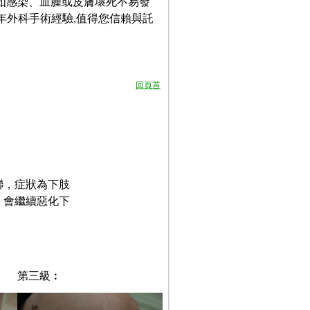
如感染、血腫或皮膚壞死不易發
年外科手術經驗,值得您信賴與託
回頁首
聯，症狀為下肢
，會繼續惡化下
第三級︰