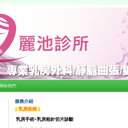
聯絡我們
服務介紹
|| 乳房疾病 ||
乳房
手術+乳房粗針切片診斷