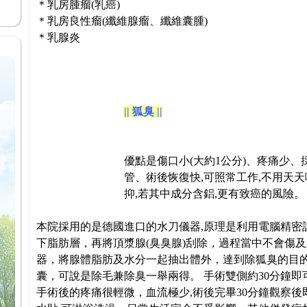
＊乳房腫瘤(乳癌)
＊乳房良性瘤(纖維腺瘤、纖維囊腫)
＊乳腺炎
|| 狐臭 ||
優點是傷口小(大約1公分)、疼痛少
管、術後恢復快,可照常工作,不用天
抑,若其中成分含鋁,更有致癌的風險。
本院採用的是德國進口的水刀儀器,原理是利用電腦精密
下脂肪層，再將頂漿腺(臭臭腺)刮除，過程當中不會傷
器，將腺體脂肪及水分一起抽出體外，達到除狐臭的目
囊，可說是除毛兼除臭一舉兩得。 手術雙側約30分鐘即
手術後的疼痛很輕微，血流極少,術後完畢30分鐘觀察