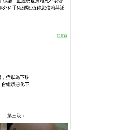
如感染、血腫或皮膚壞死不易發
年外科手術經驗,值得您信賴與託
回頁首
聯，症狀為下肢
，會繼續惡化下
第三級︰