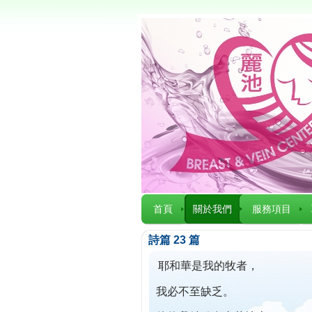
首頁
關於我們
服務項目
詩篇 23 篇
耶和華是我的牧者，
我必不至缺乏。