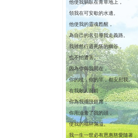
他使我躺臥在青草地上，
領我在可安歇的水邊。
他使我的靈魂甦醒，
為自己的名引導我走義路。
我雖然行過死蔭的幽谷，
也不怕遭害。
因為你與我同在，
你的杖，你的竿，都安慰我。
在我敵人面前，
你為我擺設筵席；
你用油膏了我的頭，
使我的福杯滿溢。
我一生一世必有恩惠慈愛隨著