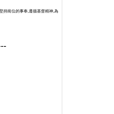
堅持崗位的事奉,遵循基督精神,為
-