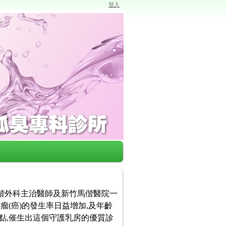
登入
馬偕外科主治醫師及新竹馬偕醫院一
瘤(癌)的發生率日益增加,及年齡
點,催生出這個守護乳房的優質診