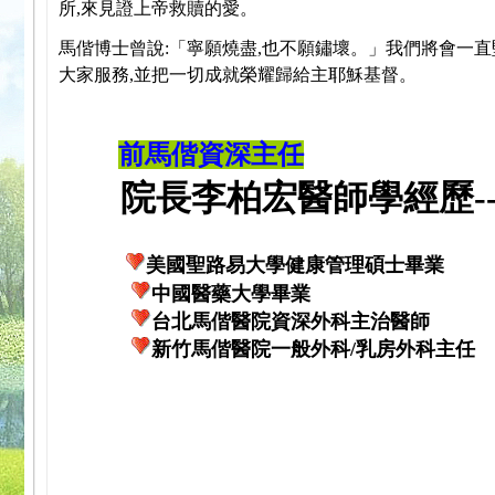
所,來見證上帝救贖的愛。
馬偕博士曾說:「寧願燒盡,也不願鏽壞。」我們將會一直
大家服務,並把一切成就榮耀歸給主耶穌基督。
前馬偕資深主任
院長李柏宏醫師學經歷---
美國聖路易大學健康管理碩士畢業
中國醫藥大學畢業
台北馬偕醫院資深外科主治醫師
新竹馬偕醫院一般外科/乳房外科主任