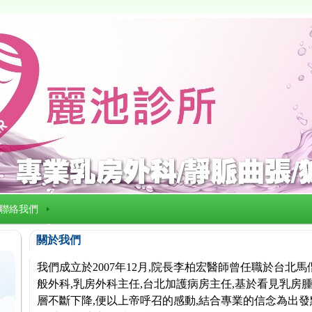
聯絡我們
關於我們
我們成立於2007年12月,院長李柏宏醫師曾任職於台北
般外科,乳房外科主任,台北加護病房主任,基於看見乳房腫
層不斷下降,便以上帝呼召的感動,結合專業的信念為出發