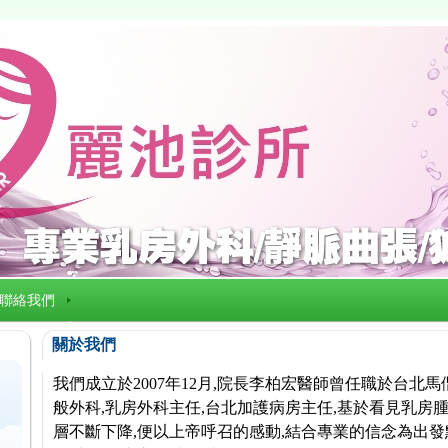
聯絡我們
關於我們
我們成立於2007年12月,院長李柏宏醫師曾任職於台北
般外科,乳房外科主任,台北加護病房主任,基於看見乳房腫
層不斷下降,便以上帝呼召的感動,結合專業的信念為出發