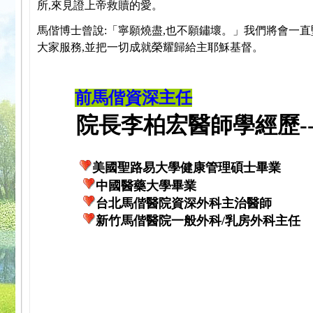
所,來見證上帝救贖的愛。
馬偕博士曾說:「寧願燒盡,也不願鏽壞。」我們將會一直
大家服務,並把一切成就榮耀歸給主耶穌基督。
前馬偕資深主任
院長李柏宏醫師學經歷---
美國聖路易大學健康管理碩士畢業
中國醫藥大學畢業
台北馬偕醫院資深外科主治醫師
新竹馬偕醫院一般外科/乳房外科主任