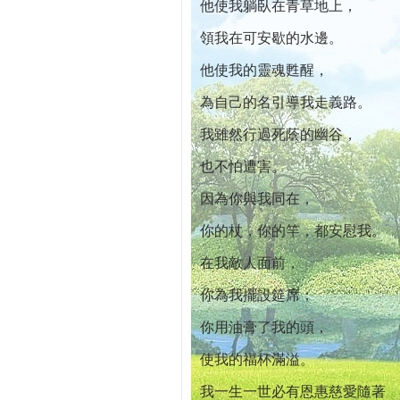
他使我躺臥在青草地上，
領我在可安歇的水邊。
他使我的靈魂甦醒，
為自己的名引導我走義路。
我雖然行過死蔭的幽谷，
也不怕遭害。
因為你與我同在，
你的杖，你的竿，都安慰我。
在我敵人面前，
你為我擺設筵席；
你用油膏了我的頭，
使我的福杯滿溢。
我一生一世必有恩惠慈愛隨著