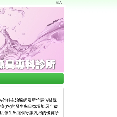
登入
馬偕外科主治醫師及新竹馬偕醫院一
瘤(癌)的發生率日益增加,及年齡
點,催生出這個守護乳房的優質診