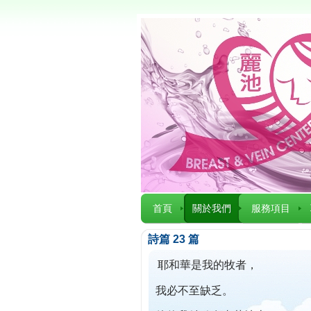
首頁
關於我們
服務項目
詩篇 23 篇
耶和華是我的牧者，
我必不至缺乏。