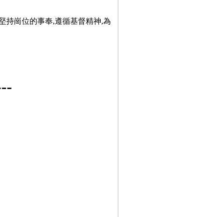
堅持崗位的事奉,遵循基督精神,為
-