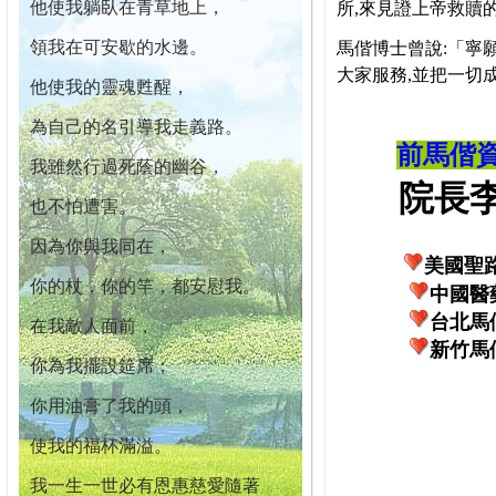
他使我躺臥在青草地上，
所,來見證上帝救贖
領我在可安歇的水邊。
馬偕博士曾說:「寧
大家服務,並把一切
他使我的靈魂甦醒，
為自己的名引導我走義路。
前馬偕
我雖然行過死蔭的幽谷，
院長李柏
也不怕遭害。
因為你與我同在，
美國聖
你的杖，你的竿，都安慰我。
中國醫
台北馬
在我敵人面前，
新竹馬
你為我擺設筵席；
你用油膏了我的頭，
使我的福杯滿溢。
我一生一世必有恩惠慈愛隨著