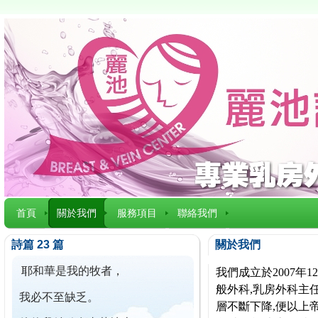
首頁
關於我們
服務項目
聯絡我們
詩篇 23 篇
關於我們
耶和華是我的牧者，
我們成立於2007
般外科,乳房外科主任
我必不至缺乏。
層不斷下降,便以上