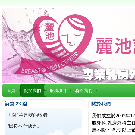
首頁
關於我們
服務項目
聯絡我們
詩篇 23 篇
關於我們
耶和華是我的牧者，
我們成立於2007
般外科,乳房外科主任
我必不至缺乏。
層不斷下降,便以上