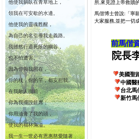
他使我躺臥在青草地上，
所,來見證上帝救贖
領我在可安歇的水邊。
馬偕博士曾說:「寧
大家服務,並把一切
他使我的靈魂甦醒，
為自己的名引導我走義路。
前馬偕
我雖然行過死蔭的幽谷，
院長李柏
也不怕遭害。
因為你與我同在，
美國聖
你的杖，你的竿，都安慰我。
中國醫
台北馬
在我敵人面前，
新竹馬
你為我擺設筵席；
你用油膏了我的頭，
使我的福杯滿溢。
我一生一世必有恩惠慈愛隨著