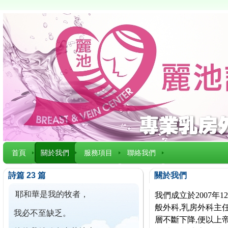
首頁
關於我們
服務項目
聯絡我們
詩篇 23 篇
關於我們
耶和華是我的牧者，
我們成立於2007
般外科,乳房外科主任
我必不至缺乏。
層不斷下降,便以上