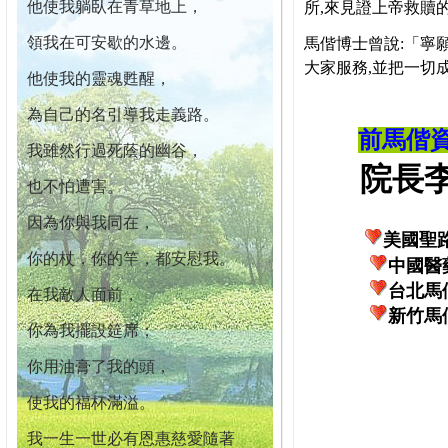
他使我躺臥在青草地上，
所,來見證上帝救贖
領我在可安歇的水邊。
馬偕博士曾說:「寧
大家服務,並把一切
他使我的靈魂甦醒，
為自己的名引導我走義路。
前馬偕
我雖然行過死蔭的幽谷，
院長李柏
也不怕遭害。
因為你與我同在，
美國聖
你的杖，你的竿，都安慰我。
中國醫
台北馬
在我敵人面前，
新竹馬
你為我擺設筵席；
你用油膏了我的頭，
使我的福杯滿溢。
我一生一世必有恩惠慈愛隨著