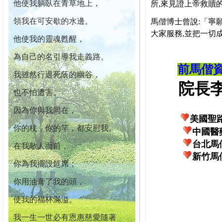
他使我躺臥在青草地上，
所,來見證上帝救贖
領我在可安歇的水邊。
馬偕博士曾說:「寧
大家服務,並把一切
他使我的靈魂甦醒，
為自己的名引導我走義路。
前馬偕
我雖然行過死蔭的幽谷，
院長李柏
也不怕遭害。
因為你與我同在，
美國聖
你的杖，你的竿，都安慰我。
中國醫
台北馬
在我敵人面前，
新竹馬
你為我擺設筵席；
你用油膏了我的頭，
使我的福杯滿溢。
我一生一世必有恩惠慈愛隨著