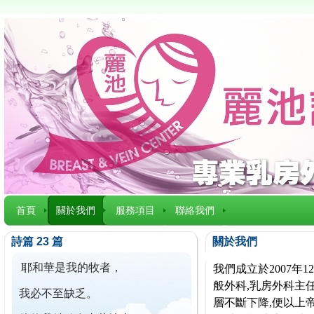
首頁
關於我們
服務項目
聯絡我們
詩篇 23 篇
關於我們
耶和華是我的牧者，
我們成立於2007
般外科,乳房外科主任
我必不至缺乏。
層不斷下降,便以上