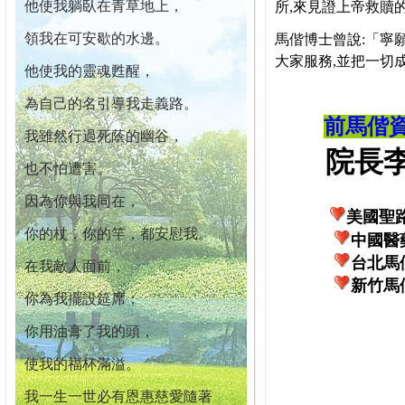
他使我躺臥在青草地上，
所,來見證上帝救贖
領我在可安歇的水邊。
馬偕博士曾說:「寧
大家服務,並把一切
他使我的靈魂甦醒，
為自己的名引導我走義路。
前馬偕
我雖然行過死蔭的幽谷，
院長李柏
也不怕遭害。
因為你與我同在，
美國聖
你的杖，你的竿，都安慰我。
中國醫
台北馬
在我敵人面前，
新竹馬
你為我擺設筵席；
你用油膏了我的頭，
使我的福杯滿溢。
我一生一世必有恩惠慈愛隨著