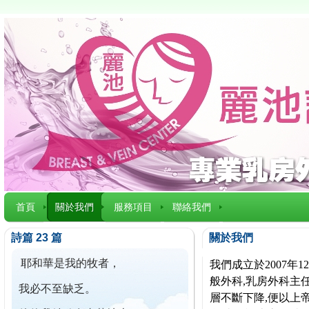
首頁
關於我們
服務項目
聯絡我們
詩篇 23 篇
關於我們
耶和華是我的牧者，
我們成立於2007
般外科,乳房外科主任
我必不至缺乏。
層不斷下降,便以上