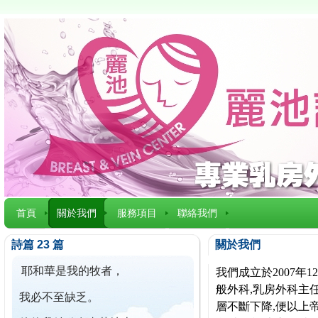
首頁
關於我們
服務項目
聯絡我們
詩篇 23 篇
關於我們
耶和華是我的牧者，
我們成立於2007
般外科,乳房外科主任
我必不至缺乏。
層不斷下降,便以上