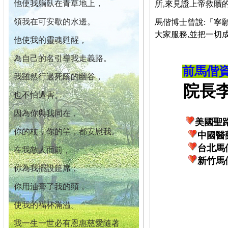
他使我躺臥在青草地上，
所,來見證上帝救贖
領我在可安歇的水邊。
馬偕博士曾說:「寧
大家服務,並把一切
他使我的靈魂甦醒，
為自己的名引導我走義路。
前馬偕
我雖然行過死蔭的幽谷，
院長李柏
也不怕遭害。
因為你與我同在，
美國聖
你的杖，你的竿，都安慰我。
中國醫
台北馬
在我敵人面前，
新竹馬
你為我擺設筵席；
你用油膏了我的頭，
使我的福杯滿溢。
我一生一世必有恩惠慈愛隨著