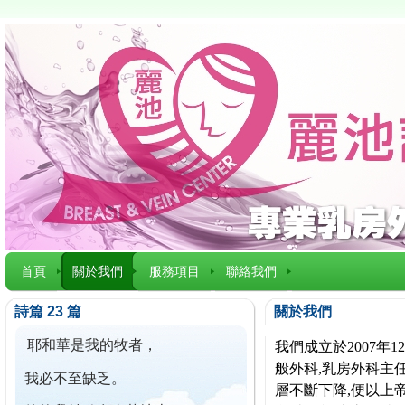
首頁
關於我們
服務項目
聯絡我們
詩篇 23 篇
關於我們
耶和華是我的牧者，
我們成立於2007
般外科,乳房外科主任
我必不至缺乏。
層不斷下降,便以上