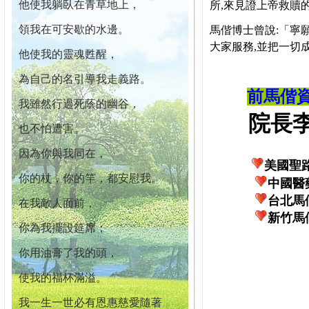
他使我躺臥在青草地上，
所,來見證上帝救贖
領我在可安歇的水邊。
馬偕博士曾說:「寧
大家服務,並把一切
他使我的靈魂甦醒，
為自己的名引導我走義路。
前馬偕
我雖然行過死蔭的幽谷，
院長李柏
也不怕遭害。
因為你與我同在，
美國聖
你的杖，你的竿，都安慰我。
中國醫
台北馬
在我敵人面前，
新竹馬
你為我擺設筵席；
你用油膏了我的頭，
使我的福杯滿溢。
我一生一世必有恩惠慈愛隨著