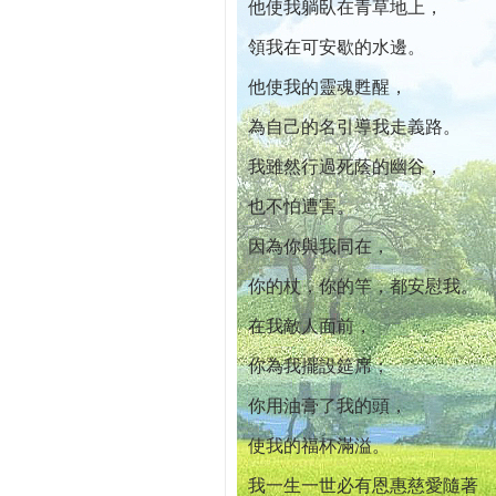
他使我躺臥在青草地上，
領我在可安歇的水邊。
他使我的靈魂甦醒，
為自己的名引導我走義路。
我雖然行過死蔭的幽谷，
也不怕遭害。
因為你與我同在，
你的杖，你的竿，都安慰我。
在我敵人面前，
你為我擺設筵席；
你用油膏了我的頭，
使我的福杯滿溢。
我一生一世必有恩惠慈愛隨著