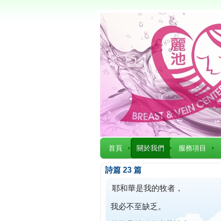
首頁
關於我們
服務項目
詩篇 23 篇
耶和華是我的牧者，
我必不至缺乏。