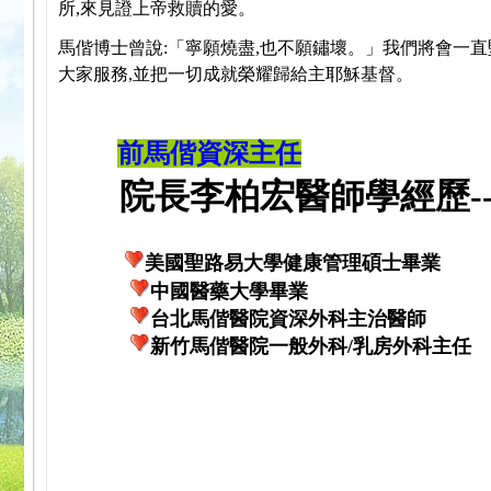
所,來見證上帝救贖的愛。
馬偕博士曾說:「寧願燒盡,也不願鏽壞。」我們將會一直
大家服務,並把一切成就榮耀歸給主耶穌基督。
前馬偕資深主任
院長李柏宏醫師學經歷---
美國聖路易大學健康管理碩士畢業
中國醫藥大學畢業
台北馬偕醫院資深外科主治醫師
新竹馬偕醫院一般外科/乳房外科主任