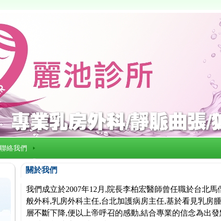
聯絡我們
關於我們
我們成立於2007年12月,院長李柏宏醫師曾任職於台北
般外科,乳房外科主任,台北加護病房主任,基於看見乳房腫
層不斷下降,便以上帝呼召的感動,結合專業的信念為出發