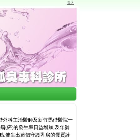
登入
馬偕外科主治醫師及新竹馬偕醫院一
瘤(癌)的發生率日益增加,及年齡
點,催生出這個守護乳房的優質診