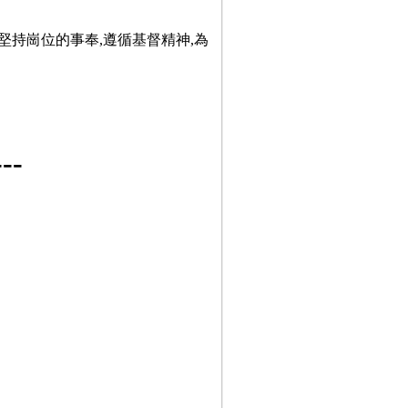
堅持崗位的事奉,遵循基督精神,為
-