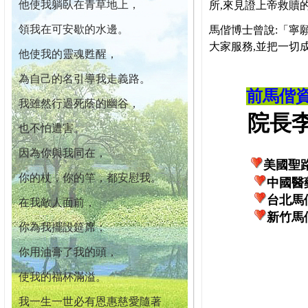
他使我躺臥在青草地上，
所,來見證上帝救贖
領我在可安歇的水邊。
馬偕博士曾說:「寧
大家服務,並把一切
他使我的靈魂甦醒，
為自己的名引導我走義路。
前馬偕
我雖然行過死蔭的幽谷，
院長李柏
也不怕遭害。
因為你與我同在，
美國聖
你的杖，你的竿，都安慰我。
中國醫
台北馬
在我敵人面前，
新竹馬
你為我擺設筵席；
你用油膏了我的頭，
使我的福杯滿溢。
我一生一世必有恩惠慈愛隨著