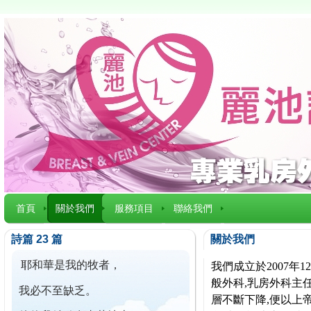
首頁
關於我們
服務項目
聯絡我們
詩篇 23 篇
關於我們
耶和華是我的牧者，
我們成立於2007
般外科,乳房外科主任
我必不至缺乏。
層不斷下降,便以上