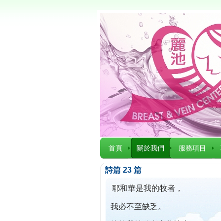
首頁
關於我們
服務項目
詩篇 23 篇
耶和華是我的牧者，
我必不至缺乏。