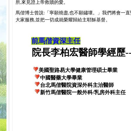
所,來見證上帝救贖的愛。
馬偕博士曾說:「寧願燒盡,也不願鏽壞。」我們將會一直
大家服務,並把一切成就榮耀歸給主耶穌基督。
前馬偕資深主任
院長李柏宏醫師學經歷---
美國聖路易大學健康管理碩士畢業
中國醫藥大學畢業
台北馬偕醫院資深外科主治醫師
新竹馬偕醫院一般外科/乳房外科主任