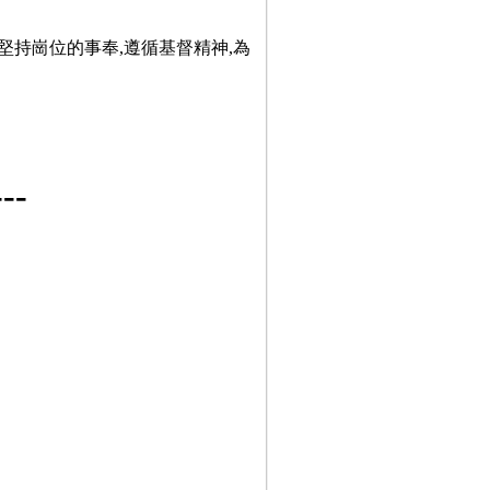
堅持崗位的事奉,遵循基督精神,為
-