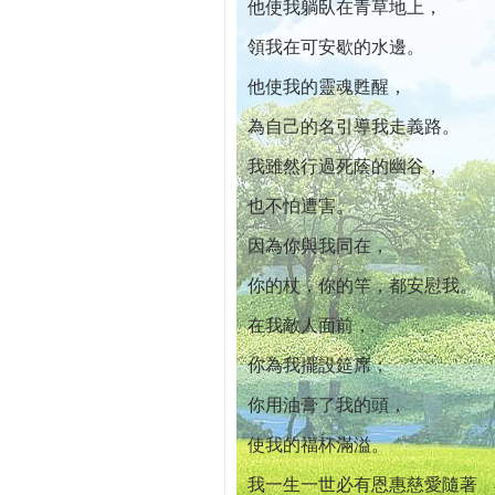
他使我躺臥在青草地上，
領我在可安歇的水邊。
他使我的靈魂甦醒，
為自己的名引導我走義路。
我雖然行過死蔭的幽谷，
也不怕遭害。
因為你與我同在，
你的杖，你的竿，都安慰我。
在我敵人面前，
你為我擺設筵席；
你用油膏了我的頭，
使我的福杯滿溢。
我一生一世必有恩惠慈愛隨著