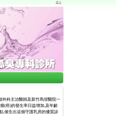
登入
馬偕外科主治醫師及新竹馬偕醫院一
瘤(癌)的發生率日益增加,及年齡
點,催生出這個守護乳房的優質診