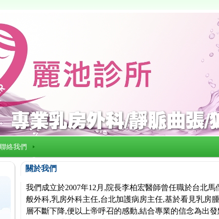
聯絡我們
關於我們
我們成立於2007年12月,院長李柏宏醫師曾任職於台北
般外科,乳房外科主任,台北加護病房主任,基於看見乳房腫
層不斷下降,便以上帝呼召的感動,結合專業的信念為出發