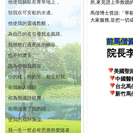
他使我躺臥在青草地上，
所,來見證上帝救贖
領我在可安歇的水邊。
馬偕博士曾說:「寧
大家服務,並把一切
他使我的靈魂甦醒，
為自己的名引導我走義路。
前馬偕
我雖然行過死蔭的幽谷，
院長李柏
也不怕遭害。
因為你與我同在，
美國聖
你的杖，你的竿，都安慰我。
中國醫
台北馬
在我敵人面前，
新竹馬
你為我擺設筵席；
你用油膏了我的頭，
使我的福杯滿溢。
我一生一世必有恩惠慈愛隨著