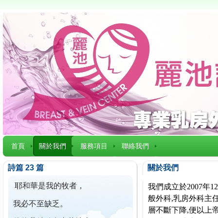
首頁
關於我們
服務項目
聯絡我們
詩篇 23 篇
關於我們
耶和華是我的牧者，
我們成立於2007
般外科,乳房外科主任
我必不至缺乏。
層不斷下降,便以上