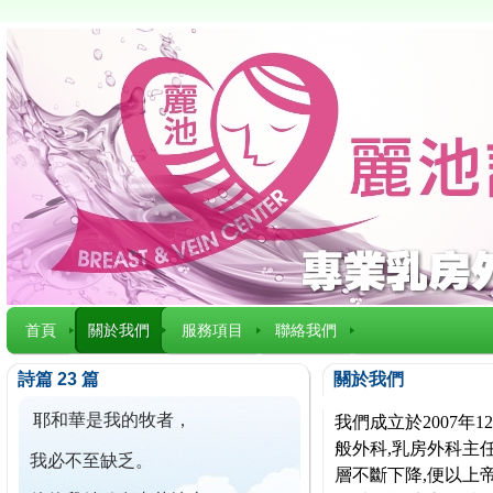
首頁
關於我們
服務項目
聯絡我們
詩篇 23 篇
關於我們
耶和華是我的牧者，
我們成立於2007
般外科,乳房外科主任
我必不至缺乏。
層不斷下降,便以上