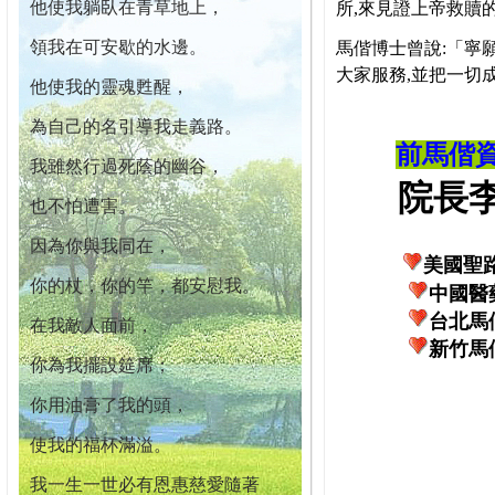
他使我躺臥在青草地上，
所,來見證上帝救贖
領我在可安歇的水邊。
馬偕博士曾說:「寧
大家服務,並把一切
他使我的靈魂甦醒，
為自己的名引導我走義路。
前馬偕
我雖然行過死蔭的幽谷，
院長李柏
也不怕遭害。
因為你與我同在，
美國聖
你的杖，你的竿，都安慰我。
中國醫
台北馬
在我敵人面前，
新竹馬
你為我擺設筵席；
你用油膏了我的頭，
使我的福杯滿溢。
我一生一世必有恩惠慈愛隨著