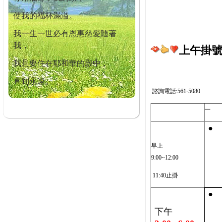
使我的福杯滿溢。
我一生一世必有恩惠慈愛隨著
我，
上午掛號截
我且要住在耶和華的殿中，
直到永遠。
諮詢電話:561-5080
一
●
早上
9:00~12:00
11:40止掛
●
下午