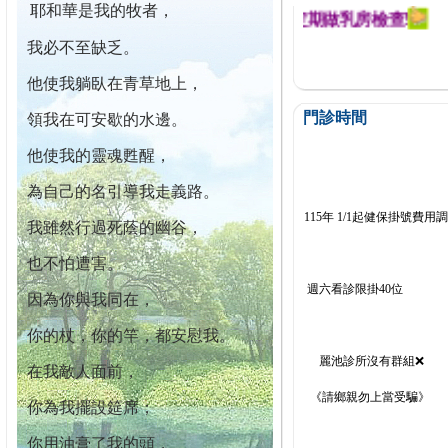
耶和華是我的牧者，
迄今已篩檢出1700位乳癌患者,提醒您定期做乳房檢查!
我必不至缺乏。
他使我躺臥在青草地上，
門診時間
領我在可安歇的水邊。
他使我的靈魂甦醒，
為自己的名引導我走義路。
115年 1/1起健保掛號費用
我雖然行過死蔭的幽谷，
也不怕遭害。
週六看診限掛40位
因為你與我同在，
你的杖，你的竿，都安慰我。
麗池診所沒有群組❌
在我敵人面前，
《請鄉親勿上當受騙》
你為我擺設筵席；
你用油膏了我的頭，