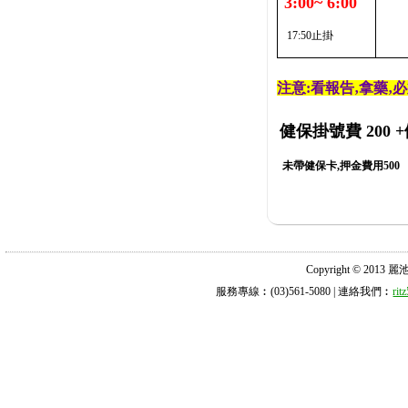
3:00~ 6:00
17:50止掛
注意:看報告‚拿藥‚
健保掛號費 200
+
未帶健保卡,押金費用500
Copyright © 2013 麗池診所
服務專線︰(03)561-5080 | 連絡我們︰
ri