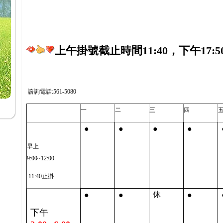
上午掛號截止時間11:40，下午17:5
諮詢電話:561-5080
一
二
三
四
●
●
●
●
早上
9:00~12:00
11:40止掛
●
●
●
休
下午