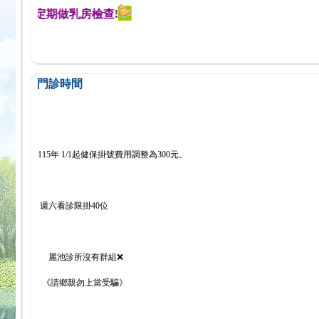
醒您定期做乳房檢查!
門診時間
115年 1/1起健保掛號費用調整為300元。
週六看診限掛40位
麗池診所沒有群組❌
《請鄉親勿上當受騙》