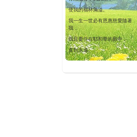
使我的福杯滿溢。
我一生一世必有恩惠慈愛隨著
我，
我且要住在耶和華的殿中，
直到永遠。