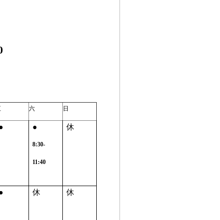
0
五
六
日
●
●
休
8:30-
11:40
●
休
休