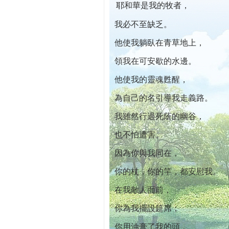
耶和華是我的牧者，
本院自開幕迄今已篩檢出1700位乳癌患者,提
我必不至缺乏。
他使我躺臥在青草地上，
領我在可安歇的水邊。
他使我的靈魂甦醒，
為自己的名引導我走義路。
我雖然行過死蔭的幽谷，
也不怕遭害。
因為你與我同在，
你的杖，你的竿，都安慰我。
在我敵人面前，
你為我擺設筵席；
你用油膏了我的頭，