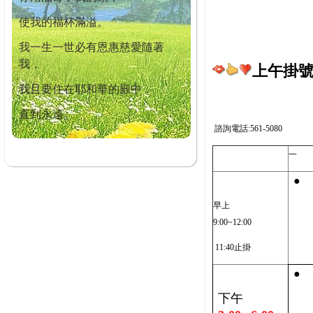
使我的福杯滿溢。
我一生一世必有恩惠慈愛隨著
我，
上午掛號截
我且要住在耶和華的殿中，
直到永遠。
諮詢電話:561-5080
一
●
早上
9:00~12:00
11:40止掛
●
下午