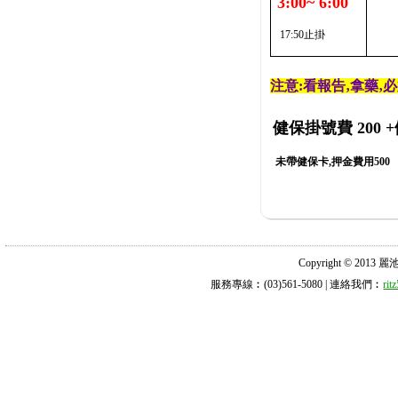
3:00~ 6:00
17:50止掛
注意:看報告‚拿藥‚
健保掛號費 200
+
未帶健保卡,押金費用500
Copyright © 2013 麗池診所
服務專線︰(03)561-5080 | 連絡我們︰
ri