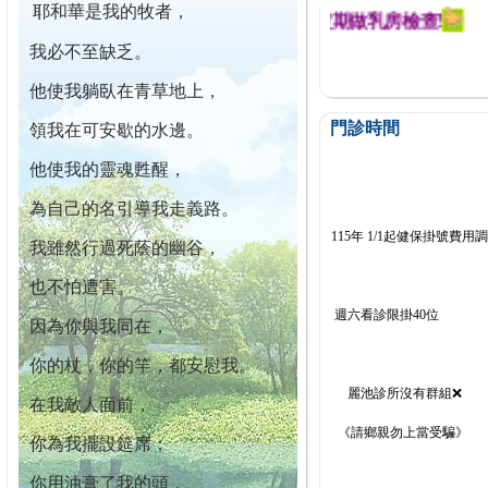
耶和華是我的牧者，
迄今已篩檢出1700位乳癌患者,提醒您定期做乳房檢查!
我必不至缺乏。
他使我躺臥在青草地上，
門診時間
領我在可安歇的水邊。
他使我的靈魂甦醒，
為自己的名引導我走義路。
115年 1/1起健保掛號費用
我雖然行過死蔭的幽谷，
也不怕遭害。
週六看診限掛40位
因為你與我同在，
你的杖，你的竿，都安慰我。
麗池診所沒有群組❌
在我敵人面前，
《請鄉親勿上當受騙》
你為我擺設筵席；
你用油膏了我的頭，