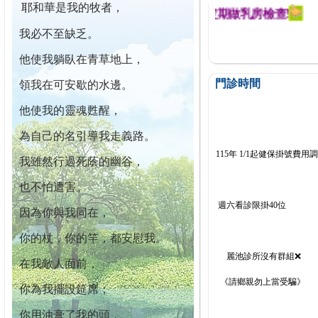
耶和華是我的牧者，
迄今已篩檢出1700位乳癌患者,提醒您定期做乳房檢查!
我必不至缺乏。
他使我躺臥在青草地上，
門診時間
領我在可安歇的水邊。
他使我的靈魂甦醒，
為自己的名引導我走義路。
115年 1/1起健保掛號費用
我雖然行過死蔭的幽谷，
也不怕遭害。
週六看診限掛40位
因為你與我同在，
你的杖，你的竿，都安慰我。
麗池診所沒有群組❌
在我敵人面前，
《請鄉親勿上當受騙》
你為我擺設筵席；
你用油膏了我的頭，