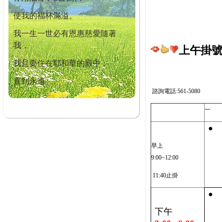
使我的福杯滿溢。
我一生一世必有恩惠慈愛隨著
我，
上午掛號截
我且要住在耶和華的殿中，
直到永遠。
諮詢電話:561-5080
一
●
早上
9:00~12:00
11:40止掛
●
下午