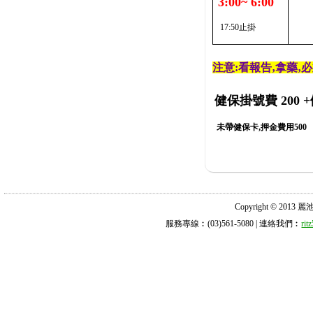
3:00~ 6:00
17:50止掛
注意:看報告‚拿藥‚
健保掛號費 200
+
未帶健保卡,押金費用500
Copyright © 2013 麗池診所
服務專線︰(03)561-5080 | 連絡我們︰
ri