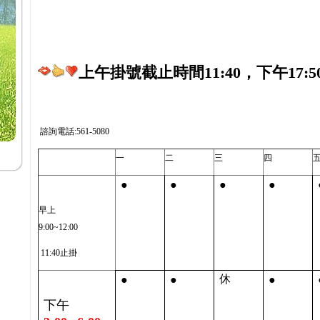
上午掛號截止時間11:40，下午17:5
諮詢電話:561-5080
一
二
三
四
●
●
●
●
早上
9:00~12:00
11:40止掛
●
●
●
休
下午