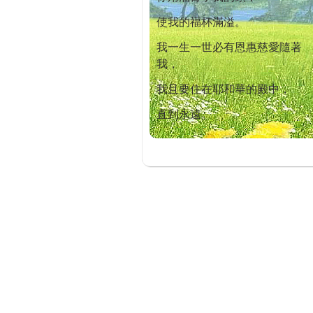
使我的福杯滿溢。
我一生一世必有恩惠慈愛隨著
我，
我且要住在耶和華的殿中，
直到永遠。