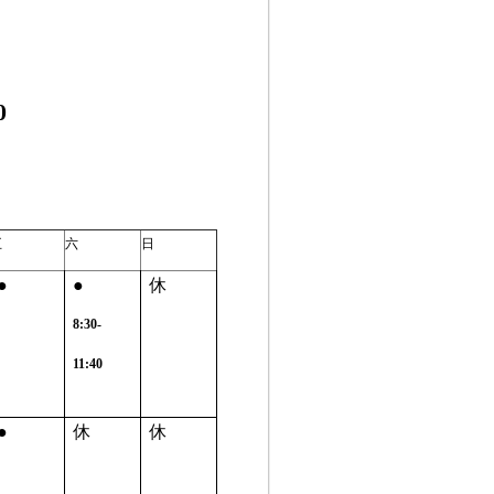
0
五
六
日
●
●
休
8:30-
11:40
●
休
休