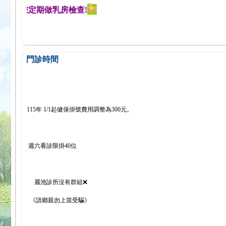
醒您定期做乳房檢查!
門診時間
115年 1/1起健保掛號費用調整為300元。
週六看診限掛40位
麗池診所沒有群組❌
《請鄉親勿上當受騙》