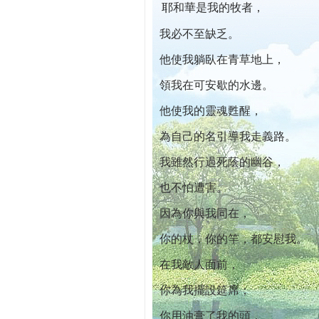
耶和華是我的牧者，
本院自開幕迄今已篩檢出1700位乳癌患者,提
我必不至缺乏。
他使我躺臥在青草地上，
領我在可安歇的水邊。
他使我的靈魂甦醒，
為自己的名引導我走義路。
我雖然行過死蔭的幽谷，
也不怕遭害。
因為你與我同在，
你的杖，你的竿，都安慰我。
在我敵人面前，
你為我擺設筵席；
你用油膏了我的頭，