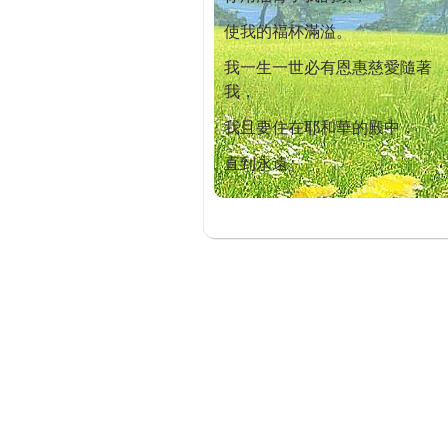
使我的福杯滿溢。
我一生一世必有恩惠慈愛隨著
我，
我且要住在耶和華的殿中，
直到永遠。