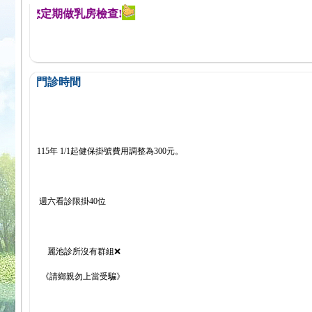
醒您定期做乳房檢查!
門診時間
115年 1/1起健保掛號費用調整為300元。
週六看診限掛40位
麗池診所沒有群組❌
《請鄉親勿上當受騙》