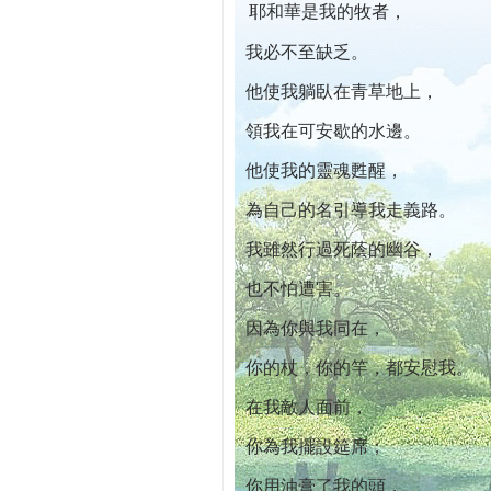
耶和華是我的牧者，
本院自開幕迄今已篩檢出1700位乳癌患者,提
我必不至缺乏。
他使我躺臥在青草地上，
領我在可安歇的水邊。
他使我的靈魂甦醒，
為自己的名引導我走義路。
我雖然行過死蔭的幽谷，
也不怕遭害。
因為你與我同在，
你的杖，你的竿，都安慰我。
在我敵人面前，
你為我擺設筵席；
你用油膏了我的頭，