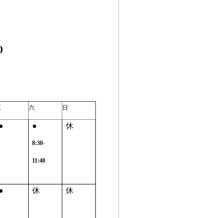
0
五
六
日
●
●
休
8:30-
11:40
●
休
休