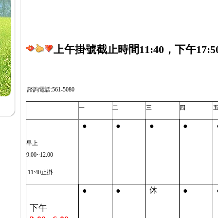
上午掛號截止時間11:40，下午17:5
諮詢電話:561-5080
一
二
三
四
●
●
●
●
早上
9:00~12:00
11:40止掛
●
●
●
休
下午