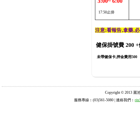
3:00~ 6:00
17:50止掛
注意:看報告‚拿藥‚
健保掛號費 200
+
未帶健保卡,押金費用500
Copyright © 2013 麗池診所
服務專線︰(03)561-5080 | 連絡我們︰
ri