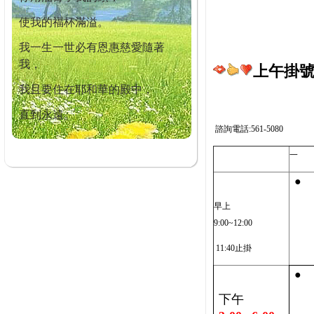
使我的福杯滿溢。
我一生一世必有恩惠慈愛隨著
我，
上午掛號截
我且要住在耶和華的殿中，
直到永遠。
諮詢電話:561-5080
一
●
早上
9:00~12:00
11:40止掛
●
下午