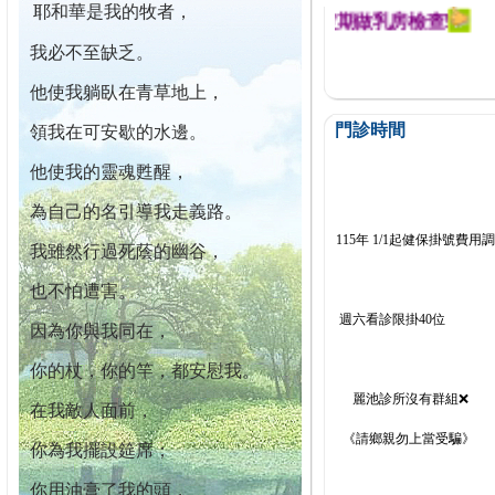
耶和華是我的牧者，
迄今已篩檢出1700位乳癌患者,提醒您定期做乳房檢查!
我必不至缺乏。
他使我躺臥在青草地上，
門診時間
領我在可安歇的水邊。
他使我的靈魂甦醒，
為自己的名引導我走義路。
115年 1/1起健保掛號費用
我雖然行過死蔭的幽谷，
也不怕遭害。
週六看診限掛40位
因為你與我同在，
你的杖，你的竿，都安慰我。
麗池診所沒有群組❌
在我敵人面前，
《請鄉親勿上當受騙》
你為我擺設筵席；
你用油膏了我的頭，