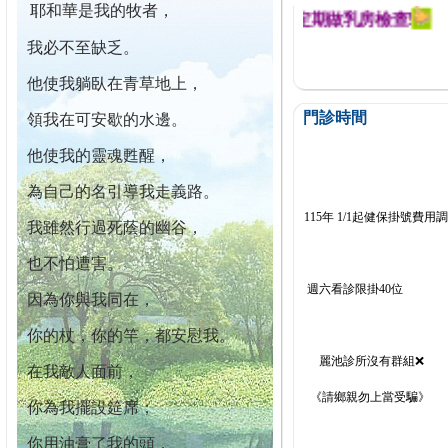
耶和華是我的牧者，
幕迄今已篩檢出1700位乳癌患者,提醒您定期做乳房檢查!
我必不至缺乏。
他使我躺臥在青草地上，
門診時間
領我在可安歇的水邊。
他使我的靈魂甦醒，
為自己的名引導我走義路。
115年 1/1起健保掛號費用
我雖然行過死蔭的幽谷，
也不怕遭害。
週六看診限掛40位
因為你與我同在，
你的杖，你的竿，都安慰我。
麗池診所沒有群組❌
在我敵人面前，
《請鄉親勿上當受騙》
你為我擺設筵席；
你用油膏了我的頭，