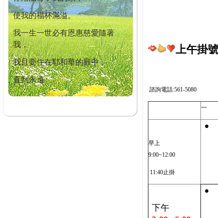
使我的福杯滿溢。
我一生一世必有恩惠慈愛隨著
我，
上午掛號截
我且要住在耶和華的殿中，
直到永遠。
諮詢電話:561-5080
一
●
早上
9:00~12:00
11:40止掛
●
下午