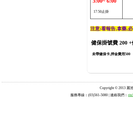
3:00~ 6:00
17:50止掛
注意:看報告‚拿藥‚
健保掛號費 200
+
未帶健保卡,押金費用500
Copyright © 2013 麗池診所
服務專線︰(03)561-5080 | 連絡我們︰
ri