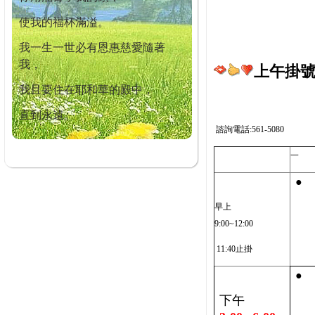
使我的福杯滿溢。
我一生一世必有恩惠慈愛隨著
我，
上午掛號截
我且要住在耶和華的殿中，
直到永遠。
諮詢電話:561-5080
一
●
早上
9:00~12:00
11:40止掛
●
下午