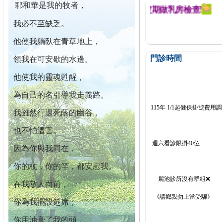
耶和華是我的牧者，
迄今已篩檢出1700位乳癌患者,提醒您定期做乳房檢查!
我必不至缺乏。
他使我躺臥在青草地上，
門診時間
領我在可安歇的水邊。
他使我的靈魂甦醒，
為自己的名引導我走義路。
115年 1/1起健保掛號費用
我雖然行過死蔭的幽谷，
也不怕遭害。
週六看診限掛40位
因為你與我同在，
你的杖，你的竿，都安慰我。
麗池診所沒有群組❌
在我敵人面前，
《請鄉親勿上當受騙》
你為我擺設筵席；
你用油膏了我的頭，