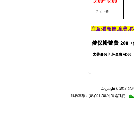
3:00~ 6:00
17:50止掛
注意:看報告‚拿藥‚
健保掛號費 200
+
未帶健保卡,押金費用500
Copyright © 2013 麗池診所
服務專線︰(03)561-5080 | 連絡我們︰
ri