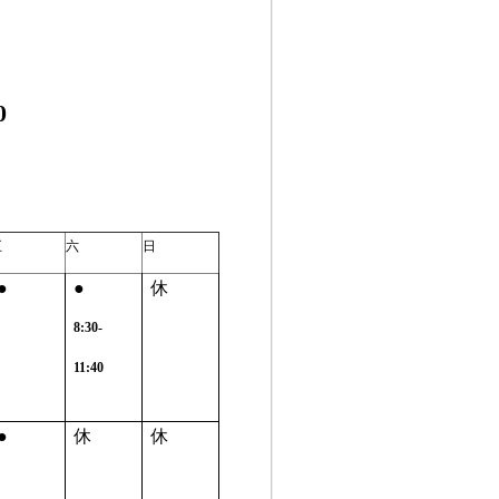
0
五
六
日
●
●
休
8:30-
11:40
●
休
休