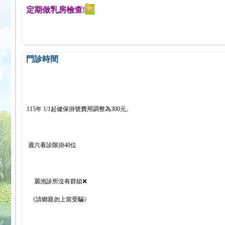
醒您定期做乳房檢查!
門診時間
115年 1/1起健保掛號費用調整為300元。
週六看診限掛40位
麗池診所沒有群組❌
《請鄉親勿上當受騙》