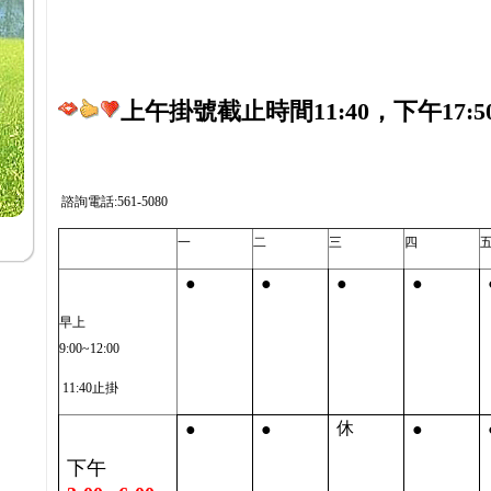
上午掛號截止時間11:40，下午17:5
諮詢電話:561-5080
一
二
三
四
●
●
●
●
早上
9:00~12:00
11:40止掛
●
●
●
休
下午