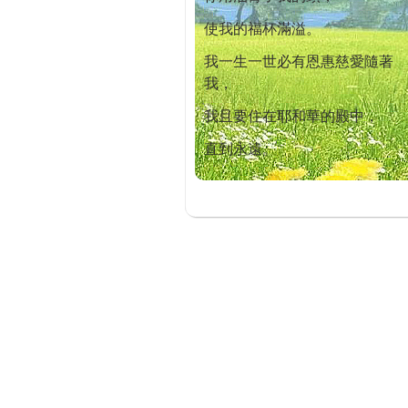
使我的福杯滿溢。
我一生一世必有恩惠慈愛隨著
我，
我且要住在耶和華的殿中，
直到永遠。