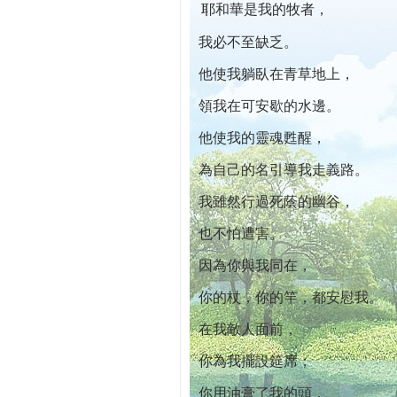
耶和華是我的牧者，
本院自開幕迄今已篩檢出1700位乳癌患者,提
我必不至缺乏。
他使我躺臥在青草地上，
領我在可安歇的水邊。
他使我的靈魂甦醒，
為自己的名引導我走義路。
我雖然行過死蔭的幽谷，
也不怕遭害。
因為你與我同在，
你的杖，你的竿，都安慰我。
在我敵人面前，
你為我擺設筵席；
你用油膏了我的頭，