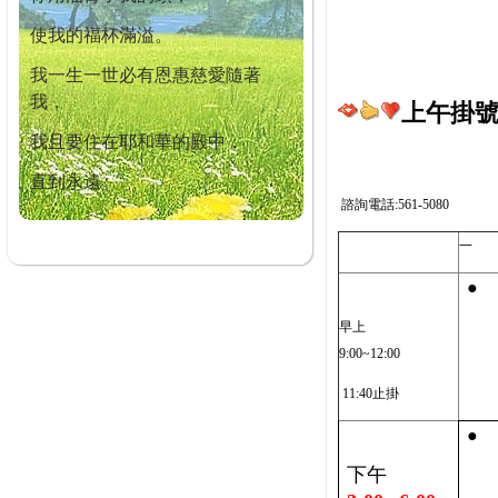
使我的福杯滿溢。
我一生一世必有恩惠慈愛隨著
我，
上午掛號截
我且要住在耶和華的殿中，
直到永遠。
諮詢電話:561-5080
一
●
早上
9:00~12:00
11:40止掛
●
下午