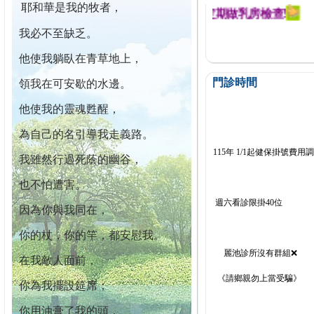
耶和華是我的牧者，
迄今已篩檢出1700位乳癌患者,提醒您定期做乳房檢查!
我必不至缺乏。
他使我躺臥在青草地上，
門診時間
領我在可安歇的水邊。
他使我的靈魂甦醒，
為自己的名引導我走義路。
115年 1/1起健保掛號費用
我雖然行過死蔭的幽谷，
也不怕遭害。
週六看診限掛40位
因為你與我同在，
你的杖，你的竿，都安慰我。
麗池診所沒有群組❌
在我敵人面前，
《請鄉親勿上當受騙》
你為我擺設筵席；
你用油膏了我的頭，