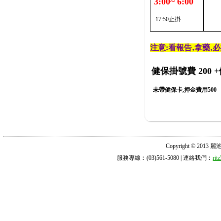
3:00~ 6:00
17:50止掛
注意:看報告‚拿藥‚
健保掛號費 200
+
未帶健保卡,押金費用500
Copyright © 2013 麗池診所
服務專線︰(03)561-5080 | 連絡我們︰
ri