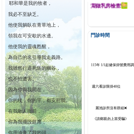
耶和華是我的牧者，
迄今已篩檢出1700位乳癌患者,提醒您定期做乳房檢查!
我必不至缺乏。
他使我躺臥在青草地上，
門診時間
領我在可安歇的水邊。
他使我的靈魂甦醒，
為自己的名引導我走義路。
115年 1/1起健保掛號費用
我雖然行過死蔭的幽谷，
也不怕遭害。
週六看診限掛40位
因為你與我同在，
你的杖，你的竿，都安慰我。
麗池診所沒有群組❌
在我敵人面前，
《請鄉親勿上當受騙》
你為我擺設筵席；
你用油膏了我的頭，