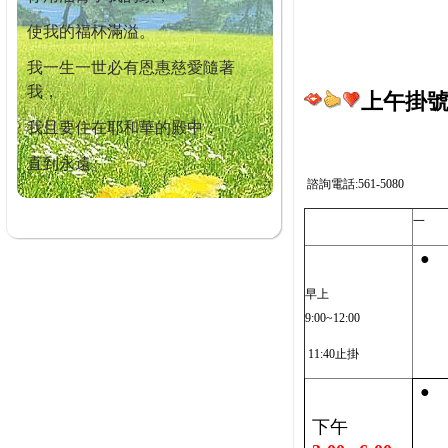
使我的福杯滿溢。
我一生一世必有恩惠慈愛隨著
我，
上午掛號截
我且要住在耶和華的殿中，
直到永遠。
諮詢電話:561-5080
一
●
早上
9:00~12:00
11:40止掛
●
下午