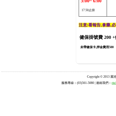
3:00~ 6:00
17:50止掛
注意:看報告‚拿藥‚
健保掛號費 200
+
未帶健保卡,押金費用500
Copyright © 2013 麗池診所
服務專線︰(03)561-5080 | 連絡我們︰
ri