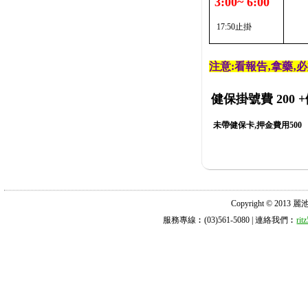
3:00~ 6:00
17:50止掛
注意:看報告‚拿藥‚
健保掛號費 200
+
未帶健保卡,押金費用500
Copyright © 2013 麗池診所
服務專線︰(03)561-5080 | 連絡我們︰
ri