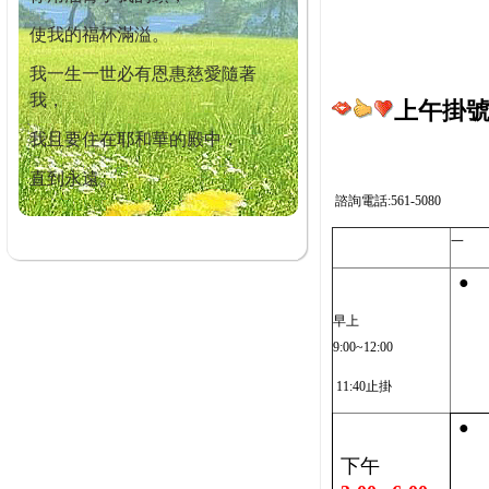
使我的福杯滿溢。
我一生一世必有恩惠慈愛隨著
我，
上午掛號截
我且要住在耶和華的殿中，
直到永遠。
諮詢電話:561-5080
一
●
早上
9:00~12:00
11:40止掛
●
下午