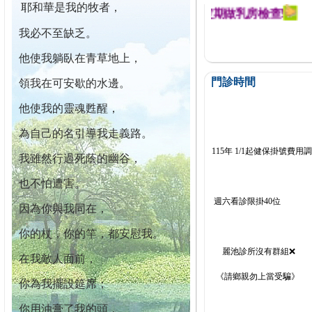
耶和華是我的牧者，
迄今已篩檢出1700位乳癌患者,提醒您定期做乳房檢查!
我必不至缺乏。
他使我躺臥在青草地上，
門診時間
領我在可安歇的水邊。
他使我的靈魂甦醒，
為自己的名引導我走義路。
115年 1/1起健保掛號費用
我雖然行過死蔭的幽谷，
也不怕遭害。
週六看診限掛40位
因為你與我同在，
你的杖，你的竿，都安慰我。
麗池診所沒有群組❌
在我敵人面前，
《請鄉親勿上當受騙》
你為我擺設筵席；
你用油膏了我的頭，