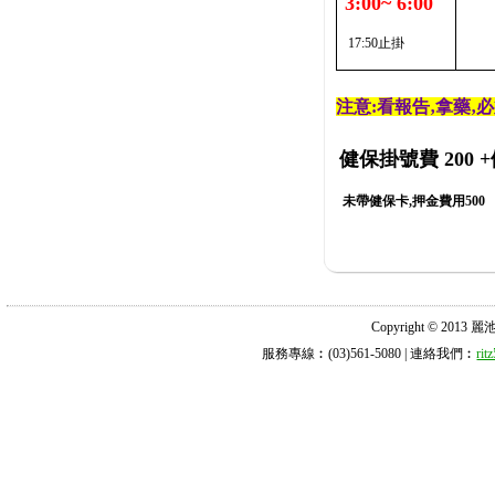
3:00~ 6:00
17:50止掛
注意:看報告‚拿藥‚
健保掛號費 200
+
未帶健保卡,押金費用500
Copyright © 2013 麗池診所
服務專線︰(03)561-5080 | 連絡我們︰
ri