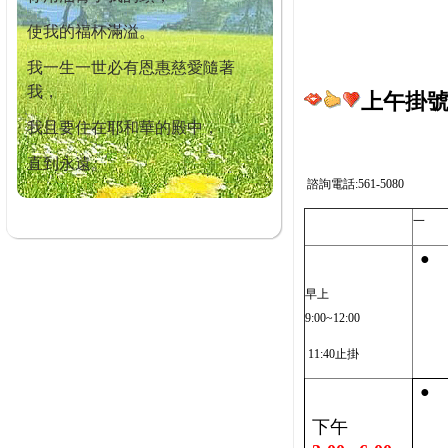
使我的福杯滿溢。
我一生一世必有恩惠慈愛隨著
我，
上午掛號截
我且要住在耶和華的殿中，
直到永遠。
諮詢電話:561-5080
一
●
早上
9:00~12:00
11:40止掛
●
下午