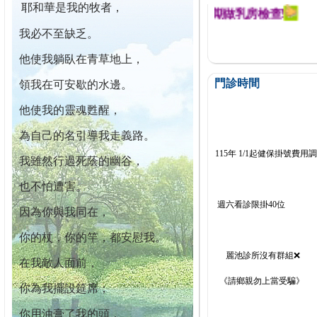
耶和華是我的牧者，
迄今已篩檢出1700位乳癌患者,提醒您定期做乳房檢查!
我必不至缺乏。
他使我躺臥在青草地上，
門診時間
領我在可安歇的水邊。
他使我的靈魂甦醒，
為自己的名引導我走義路。
115年 1/1起健保掛號費用
我雖然行過死蔭的幽谷，
也不怕遭害。
週六看診限掛40位
因為你與我同在，
你的杖，你的竿，都安慰我。
麗池診所沒有群組❌
在我敵人面前，
《請鄉親勿上當受騙》
你為我擺設筵席；
你用油膏了我的頭，