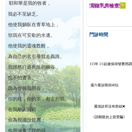
耶和華是我的牧者，
迄今已篩檢出1700位乳癌患者,提醒您定期做乳房檢查!
我必不至缺乏。
他使我躺臥在青草地上，
門診時間
領我在可安歇的水邊。
他使我的靈魂甦醒，
為自己的名引導我走義路。
115年 1/1起健保掛號費用
我雖然行過死蔭的幽谷，
也不怕遭害。
週六看診限掛40位
因為你與我同在，
你的杖，你的竿，都安慰我。
麗池診所沒有群組❌
在我敵人面前，
《請鄉親勿上當受騙》
你為我擺設筵席；
你用油膏了我的頭，