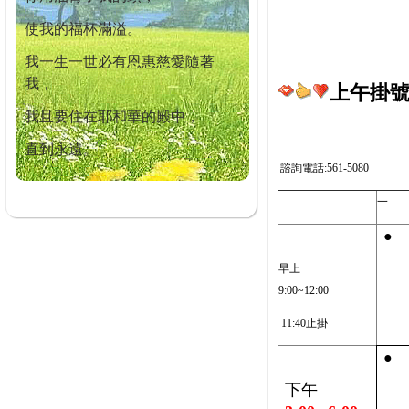
使我的福杯滿溢。
我一生一世必有恩惠慈愛隨著
我，
上午掛號截
我且要住在耶和華的殿中，
直到永遠。
諮詢電話:561-5080
一
●
早上
9:00~12:00
11:40止掛
●
下午