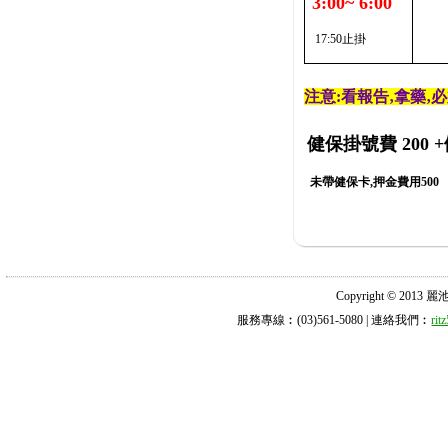
3:00~ 6:00
17:50止掛
注意:看報告‚拿藥‚
健保掛號費 200
+
未帶健保卡,押金費用500
Copyright © 2013 麗池診所
服務專線︰(03)561-5080 | 連絡我們︰
ri