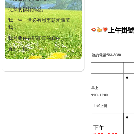
使我的福杯滿溢。
我一生一世必有恩惠慈愛隨著
我，
上午掛號截
我且要住在耶和華的殿中，
直到永遠。
諮詢電話:561-5080
一
●
早上
9:00~12:00
11:40止掛
●
下午