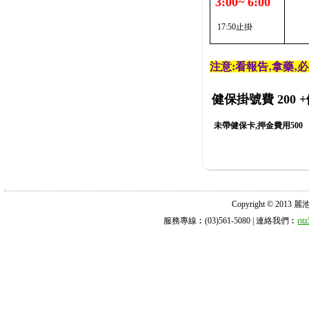
3:00~ 6:00
17:50止掛
注意:看報告‚拿藥‚
健保掛號費 200
+
未帶健保卡,押金費用500
Copyright © 2013 麗池診所
服務專線︰(03)561-5080 | 連絡我們︰
ri