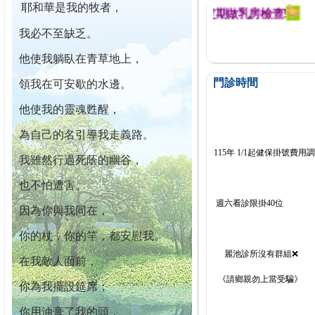
耶和華是我的牧者，
迄今已篩檢出1700位乳癌患者,提醒您定期做乳房檢查!
我必不至缺乏。
他使我躺臥在青草地上，
門診時間
領我在可安歇的水邊。
他使我的靈魂甦醒，
為自己的名引導我走義路。
115年 1/1起健保掛號費用
我雖然行過死蔭的幽谷，
也不怕遭害。
週六看診限掛40位
因為你與我同在，
你的杖，你的竿，都安慰我。
麗池診所沒有群組❌
在我敵人面前，
《請鄉親勿上當受騙》
你為我擺設筵席；
你用油膏了我的頭，