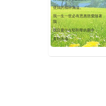
使我的福杯滿溢。
我一生一世必有恩惠慈愛隨著
我，
我且要住在耶和華的殿中，
直到永遠。