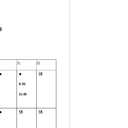
0
五
六
日
●
●
休
8:30-
11:40
●
休
休