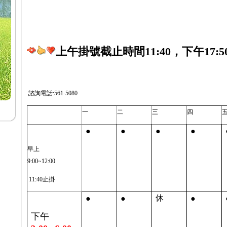
上午掛號截止時間11:40，下午17:5
諮詢電話:561-5080
一
二
三
四
●
●
●
●
早上
9:00~12:00
11:40止掛
●
●
●
休
下午