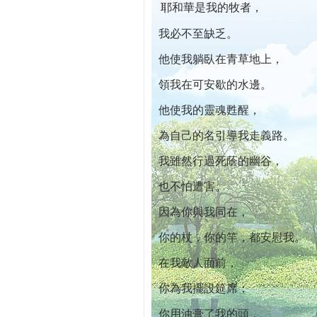
耶和華是我的牧者，
本院自開幕迄今已篩檢出1700位乳癌患者,提
我必不至缺乏。
他使我躺臥在青草地上，
領我在可安歇的水邊。
他使我的靈魂甦醒，
為自己的名引導我走義路。
我雖然行過死蔭的幽谷，
也不怕遭害。
因為你與我同在，
你的杖，你的竿，都安慰我。
在我敵人面前，
你為我擺設筵席；
你用油膏了我的頭，