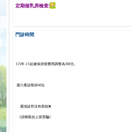
醒您定期做乳房檢查!
門診時間
115年 1/1起健保掛號費用調整為300元。
週六看診限掛40位
麗池診所沒有群組❌
《請鄉親勿上當受騙》