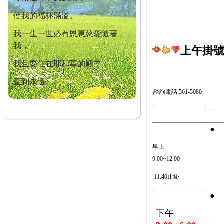
使我的福杯滿溢。
我一生一世必有恩惠慈愛隨著
我，
上午掛號截
我且要住在耶和華的殿中，
直到永遠。
諮詢電話:561-5080
一
●
早上
9:00~12:00
11:40止掛
●
下午