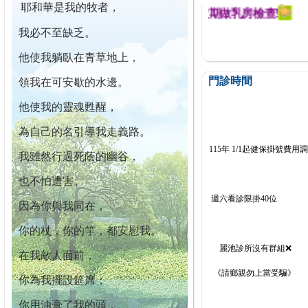
耶和華是我的牧者，
迄今已篩檢出1700位乳癌患者,提醒您定期做乳房檢查!
我必不至缺乏。
他使我躺臥在青草地上，
門診時間
領我在可安歇的水邊。
他使我的靈魂甦醒，
為自己的名引導我走義路。
115年 1/1起健保掛號費用
我雖然行過死蔭的幽谷，
也不怕遭害。
週六看診限掛40位
因為你與我同在，
你的杖，你的竿，都安慰我。
麗池診所沒有群組❌
在我敵人面前，
《請鄉親勿上當受騙》
你為我擺設筵席；
你用油膏了我的頭，