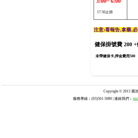
3:00~ 6:00
17:50止掛
注意:看報告‚拿藥‚
健保掛號費 200
+
未帶健保卡,押金費用500
Copyright © 2013 麗池診所
服務專線︰(03)561-5080 | 連絡我們︰
ri