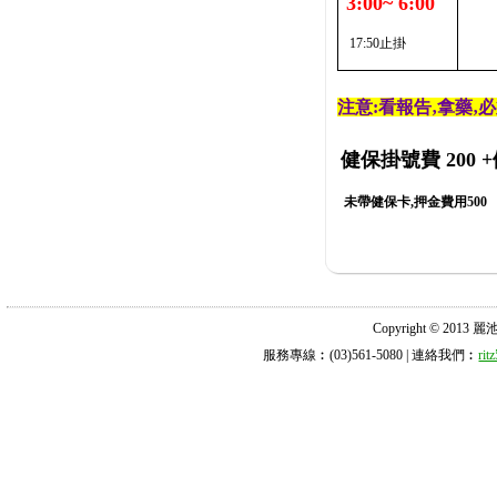
3:00~ 6:00
17:50止掛
注意:看報告‚拿藥‚
健保掛號費 200
+
未帶健保卡,押金費用500
Copyright © 2013 麗池診所
服務專線︰(03)561-5080 | 連絡我們︰
ri