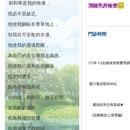
耶和華是我的牧者，
迄今已篩檢出1700位乳癌患者,提醒您定期做乳房檢查!
我必不至缺乏。
他使我躺臥在青草地上，
門診時間
領我在可安歇的水邊。
他使我的靈魂甦醒，
為自己的名引導我走義路。
115年 1/1起健保掛號費用
我雖然行過死蔭的幽谷，
也不怕遭害。
週六看診限掛40位
因為你與我同在，
你的杖，你的竿，都安慰我。
麗池診所沒有群組❌
在我敵人面前，
《請鄉親勿上當受騙》
你為我擺設筵席；
你用油膏了我的頭，