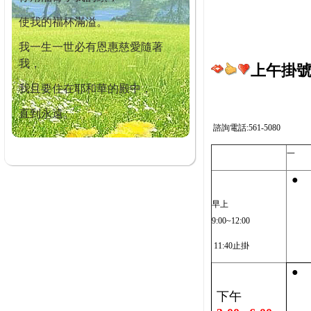
使我的福杯滿溢。
我一生一世必有恩惠慈愛隨著
我，
上午掛號截
我且要住在耶和華的殿中，
直到永遠。
諮詢電話:561-5080
一
●
早上
9:00~12:00
11:40止掛
●
下午