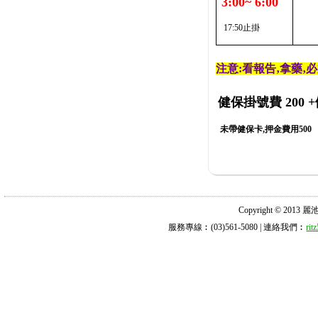
3:00~ 6:00
17:50止掛
注意:看報告‚拿藥‚
健保掛號費 200
+
未帶健保卡,押金費用500
Copyright © 2013 麗池診所
服務專線︰(03)561-5080 | 連絡我們︰
ri