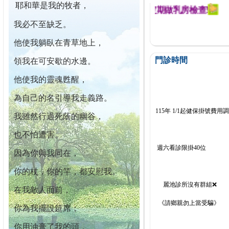
耶和華是我的牧者，
迄今已篩檢出1700位乳癌患者,提醒您定期做乳房檢查!
我必不至缺乏。
他使我躺臥在青草地上，
門診時間
領我在可安歇的水邊。
他使我的靈魂甦醒，
為自己的名引導我走義路。
115年 1/1起健保掛號費用
我雖然行過死蔭的幽谷，
也不怕遭害。
週六看診限掛40位
因為你與我同在，
你的杖，你的竿，都安慰我。
麗池診所沒有群組❌
在我敵人面前，
《請鄉親勿上當受騙》
你為我擺設筵席；
你用油膏了我的頭，