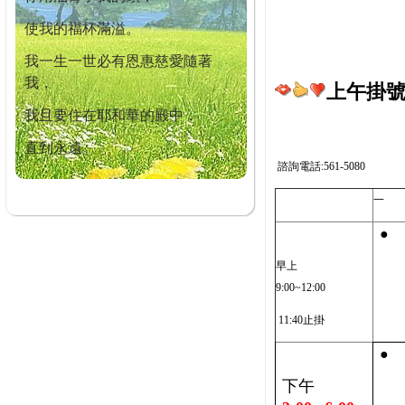
使我的福杯滿溢。
我一生一世必有恩惠慈愛隨著
我，
上午掛號截
我且要住在耶和華的殿中，
直到永遠。
諮詢電話:561-5080
一
●
早上
9:00~12:00
11:40止掛
●
下午