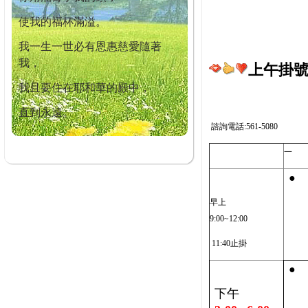
使我的福杯滿溢。
我一生一世必有恩惠慈愛隨著
我，
上午掛號截
我且要住在耶和華的殿中，
直到永遠。
諮詢電話:561-5080
一
●
早上
9:00~12:00
11:40止掛
●
下午