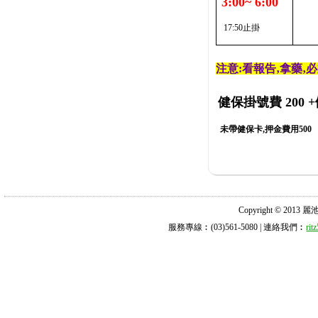
3:00~ 6:00
17:50止掛
注意:看報告‚拿藥‚
健保掛號費 200
+
未帶健保卡,押金費用500
Copyright © 2013 麗池診所
服務專線︰(03)561-5080 | 連絡我們︰
ri