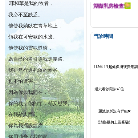
耶和華是我的牧者，
迄今已篩檢出1700位乳癌患者,提醒您定期做乳房檢查!
我必不至缺乏。
他使我躺臥在青草地上，
門診時間
領我在可安歇的水邊。
他使我的靈魂甦醒，
為自己的名引導我走義路。
115年 1/1起健保掛號費用
我雖然行過死蔭的幽谷，
也不怕遭害。
週六看診限掛40位
因為你與我同在，
你的杖，你的竿，都安慰我。
麗池診所沒有群組❌
在我敵人面前，
《請鄉親勿上當受騙》
你為我擺設筵席；
你用油膏了我的頭，